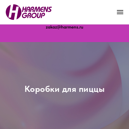
Молоково · Дубна · Белореченск · Бердск
zakaz@harmens.ru
Коробки для пиццы