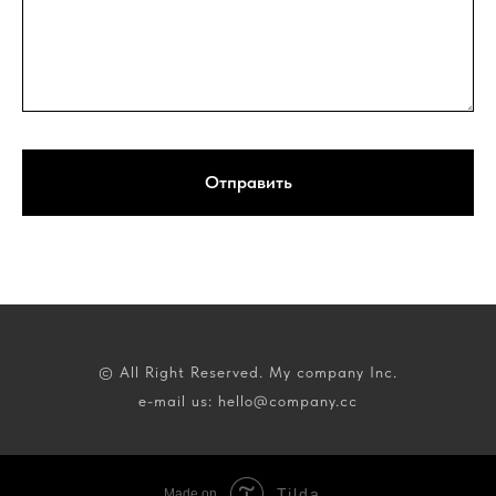
Отправить
© All Right Reserved. My company Inc.
e-mail us: hello@company.cc
Tilda
Made on