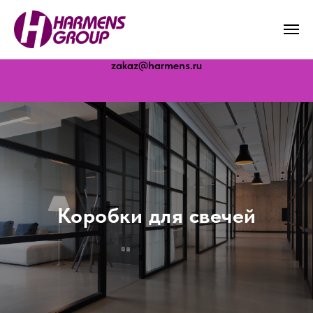
Молоково · Дубна · Белореченск · Бердск
zakaz@harmens.ru
Коробки для свечей