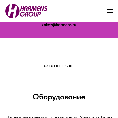
Молоково · Дубна · Белореченск · Бердск
zakaz@harmens.ru
ХАРМЕНС ГРУПП
Оборудование