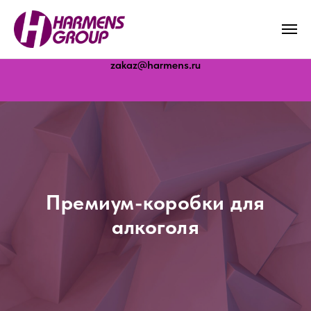
Молоково · Дубна · Белореченск · Бердск
zakaz@harmens.ru
Премиум-коробки для
алкоголя